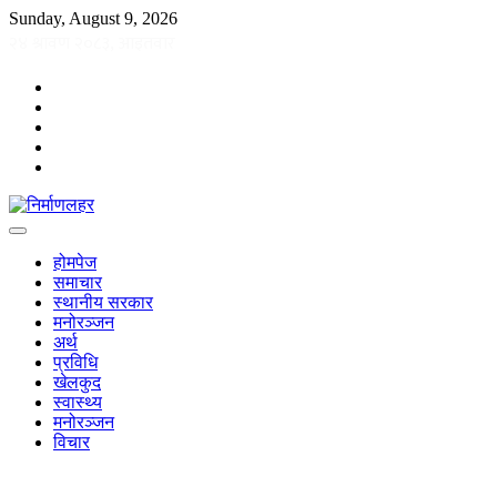
Skip
Sunday, August 9, 2026
to
content
facebook
twitter
instagram
youtube
TikTok
होमपेज
समाचार
स्थानीय सरकार
मनोरञ्जन
अर्थ
प्रविधि
खेलकुद
स्वास्थ्य
मनोरञ्जन
विचार