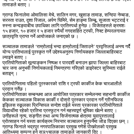
तामाङले बताए ।
ग्राण्ड फिनालेमा ओमालिसा मेचे, सालिन मगर, खुसाङ तामाङ, सन्दिपा नेम्बाङ,
सरस्ता राउत, दृशा रिजाल, अर्पण घिमिरे, सेम हाङ्मा लिम्बू, सुजाता भट्टराई र
रुस्ना कन्दङ्वाबीच उपाधिका लागि प्रतिस्पर्धा हुनेछ । विजेताहरुले क्रमशः
१५ हजार, १० हजार र ५ हजार रुपैयाँ नगदसहित ट्रफी, गिफ्ट हेम्परलगायत
छात्रवृत्ति प्राप्त गर्ने आयोजकले जनाएको छ ।
सञ्चालक तामाङले ‘राम्रोलाई भन्दा हाम्रोलाई जिताउने’ प्रवृत्तिलाई अन्त्य गर्दै
योग्य प्रतिभालाई पुरस्कृत गर्ने उद्देश्यअनुरुप निर्णायकहरु जिल्लाबाहिरबाट
ल्याइने बताए ।
प्रतियोगिताको मूल्याङ्कन निष्पक्ष र पारदर्शी बनाउन झापा जिल्ला बाहिरबाट
चार जना अनुभवी निर्णायकलाई निमन्त्रणा गरिएको डाइरेक्टर सुस्मिता राईले
बताइन् ।
प्रतियोगितामा पहिलो पुरस्कारको राशि र ट्रफी कार्कीज केक चारआलीले
प्रदान गर्नेछ ।
प्रतियोगिताका सम्बन्धमा आज आयोजित पत्रकार सम्मेलनमा सहभागी कार्कीज
केकका सञ्चालक विकास कार्की र दोस्रो पुरस्कार प्रदान गर्ने ग्रीनफिल्ड
इङ्लिस स्कूलका प्रिन्सिपल सन्देश राईले यस्ता प्रकारका प्रतियोगिताले
विद्यार्थीमा रहेको प्रतिभा प्रस्फुटन गर्न महत्त्वपूर्ण भूमिका खेल्ने बताए ।
उनीहरूले नृत्य, सङ्गीत तथा अन्य सिर्जनात्मक क्षेत्रमा युवापुस्तालाई
प्रोत्साहन गर्न यस्ता कार्यक्रम निरन्तर सञ्चालन हुनुपर्नेमा जोड दिएका छन् ।
ग्राण्ड फिनाले भद्रपुर नगरपालिकाका प्रमुख गणेश पोखरेलको प्रमुख
आतिथ्यमा सम्पन्न हुने सञ्१चालक तामाङले जानकारी दिए ।