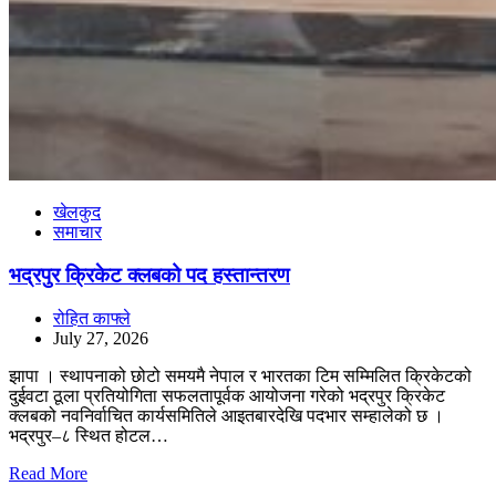
खेलकुद
समाचार
भद्रपुर क्रिकेट क्लबको पद हस्तान्तरण
रोहित काफ्ले
July 27, 2026
झापा । स्थापनाको छोटो समयमै नेपाल र भारतका टिम सम्मिलित क्रिकेटको
दुईवटा ठूला प्रतियोगिता सफलतापूर्वक आयोजना गरेको भद्रपुर क्रिकेट
क्लबको नवनिर्वाचित कार्यसमितिले आइतबारदेखि पदभार सम्हालेको छ ।
भद्रपुर–८ स्थित होटल…
Read More