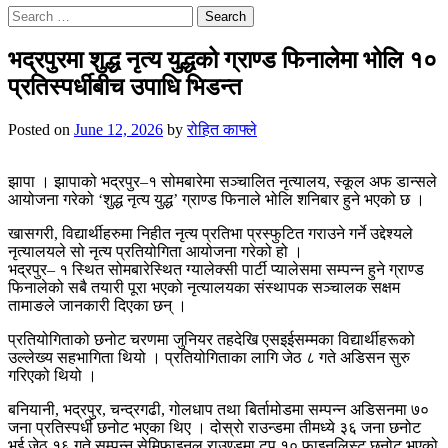
Search
for:
भद्रपुरमा शुद्ध नृत्य युद्धको ग्राण्ड फिनालेमा भोलि १०
प्रतिस्पर्धीबीच उपाधि भिडन्त
Posted on
June 12, 2026
by
रोहित काफ्ले
झापा । झापाको भद्रपुर–१ सोमबारेमा सञ्चालित नृत्यालय, स्कूल अफ डान्सले
आयोजना गरेको ‘शुद्ध नृत्य युद्ध’ ग्राण्ड फिनाले भोलि शनिबार हुने भएको छ ।
खासगरी, विद्यार्थीहरुमा निहीत नृत्य प्रतिभा प्रस्फुटित गराउने गर्ने उद्देश्यले
नृत्यालयले सो नृत्य प्रतियोगिता आयोजना गरेको हो ।
भद्रपुर– १ स्थित सोमबारेस्थित ग्यालेक्सी पार्टी प्यालेसमा सम्पन्न हुने ग्राण्ड
फिनालेको सबै तयारी पूरा भएको नृत्यालयका संस्थापक सञ्चालक सक्षम
तामाङले जानकारी दिएका छन् ।
प्रतियोगिताको छनोट चरणमा जुनियर तहदेखि एसइईसम्मका विद्यार्थीहरूको
उल्लेख्य सहभागिता थियो । प्रतियोगिताका लागि जेठ ८ गते अडिसन सुरु
गरिएको थियो ।
बनियानी, भद्रपुर, चन्द्रगढी, गोलधाप तथा बिर्तामोडमा सम्पन्न अडिसनमा ७०
जना प्रतिस्पर्धी छनोट भएका थिए । दोस्रो राउन्डमा तीमध्ये ३६ जना छनोट
भई जेठ १६ गते सम्पन्न सेमिफाइनल राउण्डमा टप १० फाइनलिस्ट छनोट भएको