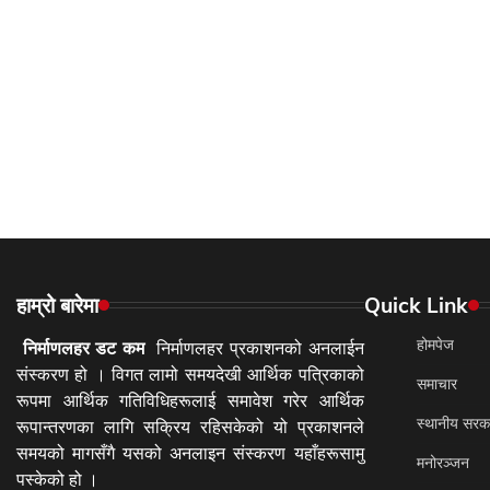
हाम्रो बारेमा
Quick Link
होमपेज
निर्माणलहर डट कम
निर्माणलहर प्रकाशनको अनलाईन
संस्करण हो । विगत लामो समयदेखी आर्थिक पत्रिकाको
समाचार
रूपमा आर्थिक गतिविधिहरूलाई समावेश गरेर आर्थिक
स्थानीय सरक
रूपान्तरणका लागि सक्रिय रहिसकेको यो प्रकाशनले
समयको मागसँगै यसको अनलाइन संस्करण यहाँहरूसामु
मनोरञ्जन
पस्केको हो ।