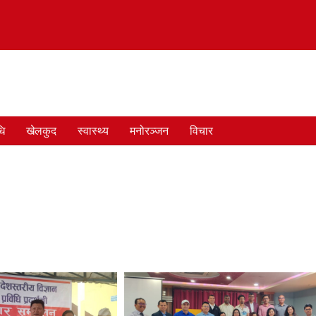
धि
खेलकुद
स्वास्थ्य
मनोरञ्जन
विचार