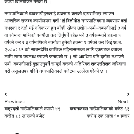
रुपैयाँ बिनियोजन गरेको छ ।
नगरपालिकाले व्यवसायीहरुलाई व्यवसाय करको दायराभित्र ल्याउन
आन्तरिक राजश्व कार्यालयमा दर्ता भई बिर्तामोड नगरपालिकामा व्यवसाय दर्ता
नभएका र दर्ता भई नविकरण हुन बाँकी रहेका उद्योग÷फर्म÷कम्पनीलाई ३ वर्ष
वा सोभन्दा माथिको वक्यौता कर तिर्नुपर्ने रहेछ भने ३ वर्षसम्मको हकमा १
वर्षको कर र ३ वर्षमाथिको बक्यौता हुनेको हकमा २ वर्षको कर लिई आ.ब.
२०८०÷८१ को साउनदेखि कात्तिक महिनासम्मका लागि एकपटक दर्ताका
लागि समय उपलब्ध गराउने जनाएको छ । सो अवधिमा पनि दर्तामा नआउने
फर्म÷कम्पनीलाई बुझाउनुपर्ने सम्पूर्ण करको अतिरिक्त शतप्रतिशत जरिवाना
गरी असुलउपर गरिने नगरपालिकाले बजेटमा उल्लेख गरेको छ ।
Post
Previous:
Next:
navigation
बाह्रदशी गाउँपालिकाले ल्यायो ४९
कचनकवल गाउँपालिकाको बजेट ६३
करोड ८८ लाखको बजेट
करोड एक लाख १० हजार