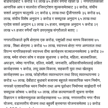
बाँडफाँडबाट १ करोड १९ लाख ७५ हजार रुपैयाँ रहेको छ । नगरपालिकाको
आन्तरिक आय र मालपोत रजिस्ट्रेशन शुल्कसमेतबाट ३२ करोड, संघीय
सशर्त अनुदान चालुतर्फ २९ करोड ६ लाख तथा पूँजीगततर्फ ३६ करोड ७६
लाख, संघीय विशेष अनुदान २ करोड र समपूरक अनुदान ६५ लाख तथा
प्रदेश सशर्त अनुदान ६२ लाख २५ हजार, समपूरक अनुदान १ करोड २९
लाख ५१ हजार रुपैयाँ रहने उपप्रमुख संग्रौलाले बताए ।
नगरपालिकाले कृषि क्षेत्रमा एक करोड, पशुपंक्षी तथा मत्स्य विकासमा ७५
लाख , शिक्षा क्षेत्रमा २ करोड ५० लाख, स्वास्थ्य क्षेत्र नगर अस्पताल तथा
विपन्न नागरिकहरुको स्वास्थ्य वीमा कार्यक्रम सञ्चालनसमेतमा ३ करोड २०
लाख, मर्मत संभार कोष र सडक सुधारमा २ करोड, महिला, बालबालिका,
अपाङ्ग, ज्येष्ठ नागरिक, दलित, मधेशी, जनजाति, अदिवासीसमेतलाई लक्षित
कार्यक्रममा १ करोड, लघु उद्यम विकास, सहकारी युवा तथा खेलकुद
कार्यक्रममा ७० लाख, फोहोरमैला व्यवस्थापन तथा विपद् व्यवस्थापनमा २
करोड ५० लाख, देबीहाट बुधाबारे बजारमा बहुतले व्यवसायिक भवन निर्माण,
नगरको प्रशासनिक भवन निर्माण तथा अन्य पूर्वाधार निर्माणमा साझेदारी गर्न
समपूरक कोषमा ५ करोड ५० लाख, लोक कल्याणकारी सूचना सन्देश
विज्ञापन र सचेतनामुलक कार्यक्रमहरुमा ५० लाख, नगरस्तरीय नगर गौरव
योजना, वडास्तरीय योजना तथा बहुवर्षे क्रमागत योजनासमेतमा २२ करोड