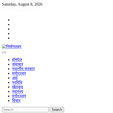
Skip
Saturday, August 8, 2026
to
content
facebook
twitter
instagram
youtube
TikTok
होमपेज
समाचार
स्थानीय सरकार
मनोरञ्जन
अर्थ
प्रविधि
खेलकुद
स्वास्थ्य
मनोरञ्जन
विचार
Search