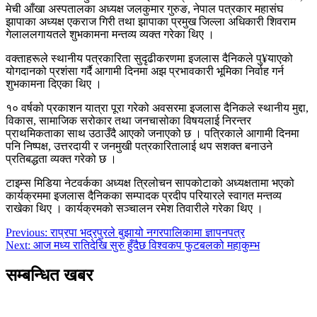
मेची आँखा अस्पतालका अध्यक्ष जलकुमार गुरुङ, नेपाल पत्रकार महासंघ
झापाका अध्यक्ष एकराज गिरी तथा झापाका प्रमुख जिल्ला अधिकारी शिवराम
गेलाललगायतले शुभकामना मन्तव्य व्यक्त गरेका थिए ।
वक्ताहरूले स्थानीय पत्रकारिता सुदृढीकरणमा इजलास दैनिकले पु¥याएको
योगदानको प्रशंसा गर्दै आगामी दिनमा अझ प्रभावकारी भूमिका निर्वाह गर्न
शुभकामना दिएका थिए ।
१० वर्षको प्रकाशन यात्रा पूरा गरेको अवसरमा इजलास दैनिकले स्थानीय मुद्दा,
विकास, सामाजिक सरोकार तथा जनचासोका विषयलाई निरन्तर
प्राथमिकताका साथ उठाउँदै आएको जनाएको छ । पत्रिकाले आगामी दिनमा
पनि निष्पक्ष, उत्तरदायी र जनमुखी पत्रकारितालाई थप सशक्त बनाउने
प्रतिबद्धता व्यक्त गरेको छ ।
टाइम्स मिडिया नेटवर्कका अध्यक्ष त्रिलोचन सापकोटाको अध्यक्षतामा भएको
कार्यक्रममा इजलास दैनिकका सम्पादक प्रदीप परियारले स्वागत मन्तव्य
राखेका थिए । कार्यक्रमको सञ्चालन रमेश तिवारीले गरेका थिए ।
Post
Previous:
राप्रपा भद्रपुरले बुझायो नगरपालिकामा ज्ञापनपत्र
Next:
आज मध्य रातिदेखि सुरु हुँदैछ विश्वकप फुटबलको महाकुम्भ
navigation
सम्बन्धित खबर