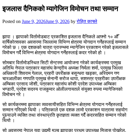
for:
इजलास दैनिकको म्यागेजिन विमोचन तथा सम्मान
Posted on
June 9, 2026
June 9, 2026
by
रोहित काफ्ले
झापा । झापाको विर्तामोडबाट प्रकाशित इजलास दैनिकले आफ्नो १० औँ
वार्षिकोत्सवका अवसरमा जिल्लामा विभिन्न क्षेत्रमा योगदान गर्नेहरुलाई सम्मान
गरेको छ । एक दशकको यात्रा प्रारम्भमा म्यागेजिन प्रकाशन गरेको इजलासले
विमोचन गर्दै विभिन्न क्षेत्रमा योगदान गर्नेहरुलाई कदर गरेको हो ।
सोमबार विर्तामोडस्थित सिटी सेन्टरमा आयोजना गरेको कार्यक्रममा प्रमुख
अतिथि नेपाल पत्रकार महासंघ केन्द्रीय अध्यक्ष निर्मला शर्मा, प्रमुख जिल्ला
अधिकारी शिवराम गेलाल, प्रहरी उपरीक्षक बसुन्धरा खड्का, अरिदमन गण
चारआलीका गणपति प्रमुख सेनानी सरोज थापा, सशस्त्र प्रहरीका उपरीक्षक
अम्बिका प्रसाद जोशी, पत्रकार महासंघ कोशी प्रदेश उपाध्यक्ष अम्बिका
भण्डारी, प्रदेश सदस्य राजकुमार ओलीलगायतले संयुक्त रुपमा म्यागेजिनको
विमोचन गरे ।
सो कार्यक्रममा झापाका व्यवसायीसहित विभिन्न क्षेत्रमा योगदान गर्नेहरुलाई
सम्मान गरिएको थियो । पत्रिकाले एक दशक लामो प्रकाशन यात्रामा सहयोग
पु¥याउने व्यक्ति तथा संस्थाप्रति कृतज्ञता व्यक्त गर्दै कदरसहित सम्मान गरेको
थियो ।
सो अवसरमा नेपाल युवा उद्यमी मञ्च झापाका प्रथम उपाध्यक्ष मिजास पोखरेल,