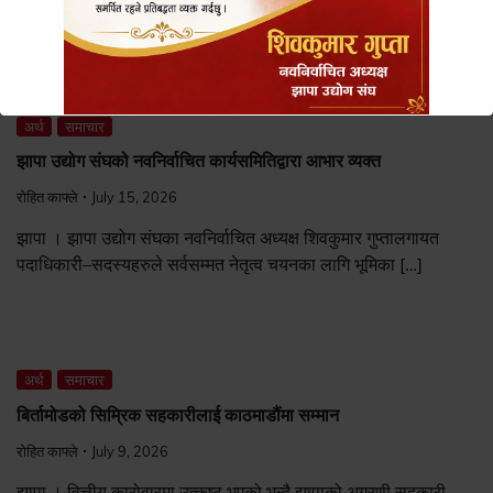
अर्थ
समाचार
झापा उद्योग संघको नवनिर्वाचित कार्यसमितिद्वारा आभार व्यक्त
रोहित काफ्ले
July 15, 2026
झापा । झापा उद्योग संघका नवनिर्वाचित अध्यक्ष शिवकुमार गुप्तालगायत
पदाधिकारी–सदस्यहरुले सर्वसम्मत नेतृत्व चयनका लागि भूमिका […]
अर्थ
समाचार
बिर्तामोडको सिम्रिक सहकारीलाई काठमाडौंमा सम्मान
रोहित काफ्ले
July 9, 2026
झापा । वित्तीय कारोवारमा उत्कृष्ट भएको भन्दै झापाको अग्रणी सहकारी