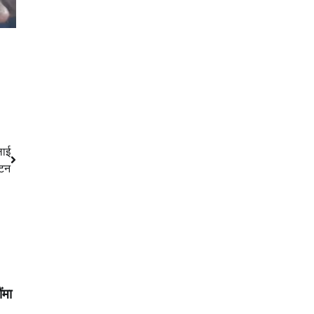
लाई
ाटन
ंमा