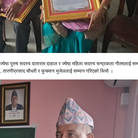
येष्ठ पुरुष सदस्य दाताराम दाहाल र ज्येष्ठ महिला सदस्य चन्द्रकला गौतमलाई सम्
र्की, तारणीप्रसाद चौधरी र फुचमान भुजेललाई सम्मान गरिएको थियो ।