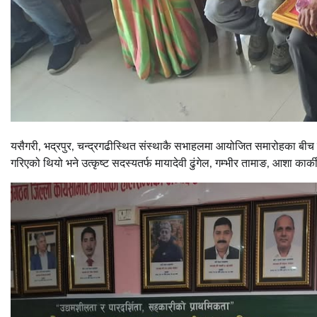
यसैगरी, भद्रपुर, चन्द्रगढीस्थित संस्थाकै सभाहलमा आयोजित समारोहका बीच ज्
गरिएको थियो भने उत्कृष्ट सदस्यतर्फ मायादेवी ढुंगेल, गम्भीर तामाङ, आशा का