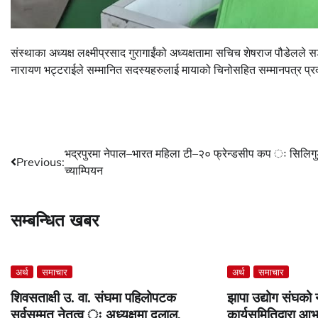
संस्थाका अध्यक्ष लक्ष्मीप्रसाद गुरागाईंको अध्यक्षतामा सचिच शेषराज पौडेलल
नारायण भट्टराईले सम्मानित सदस्यहरुलाई मायाको चिनोसहित सम्मानपत्र प्र
Post
भद्रपुरमा नेपाल–भारत महिला टी–२० फ्रेन्डसीप कप ः सिलिगु
Previous:
च्याम्पियन
navigation
सम्बन्धित खबर
अर्थ
समाचार
अर्थ
समाचार
शिवसताक्षी उ. वा. संघमा पहिलोपटक
झापा उद्योग संघको 
सर्वसम्मत नेतृत्व ः अध्यक्षमा दुलाल,
कार्यसमितिद्वारा आभ