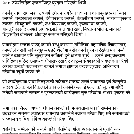
५०० रुपैयाँसहित प्रशंसापत्र प्रदान गरिएको थियो ।
कार्यक्रममा समाजका ८० वर्ष उमेर पार गरेका ११ जना आमाबुवाहरू अम्बिका
काफ्ले, चन्द्रकला काफ्ले, देवीप्रसाद काफ्ले, केवलीराम काफ्ले, नारायणप्रसाद
काफ्ले, खेमकुमारी काफ्ले, लक्ष्मीप्रसाद काफ्ले, कृष्णमाया काफ्ले,
गायत्रीप्रसाद काफ्ले लगायतलाई यातायात खर्च, मिष्टान्न भोजन, मायाको
चिह्नसहित दोसल्ला ओढाएर सम्मान गरिएको थियो ।
समारोहमा मन्तव्य राख्दै काफ्ले बन्धु कल्याण समितिका महासचिव शिवप्रसाद
काफ्लेले यसरी सबै बन्धुहरू एउटै थलोमा बसेर कार्यक्रम गरिरहँदा मन मिल्दै
जाने र व्यवहार पनि सुल्झाउन सजिलो हुने धारणा राखे । उनले बन्धु कल्याण
समितिका वरिष्ठ उपाध्यक्ष गोपालप्रसाद र आफूलाई वंशावली संकलनमा गरेको
अथक कर्मको फलस्वरुप काफ्ले समाज झापाले कदरपत्रद्वारा अभिनन्दन
गरेकोमा खुशी व्यक्त गरे ।
सो कार्यक्रममा सम्मानितहरूको तर्फबाट मन्तव्य राख्दै समाजका पूर्व केन्द्रीय
सदस्य टंक काफ्ले विकल्पले झापाली काफ्लेहरूलाई एकताको सूत्रमा बाँध्दै
लगेको समाजले सम्मान र पुरस्कारको कार्यक्रम सुरु गरेकोमा आभार प्रकट गरे
।
समाजका जिल्ला अध्यक्ष गोपाल काफ्लेको अध्यक्षतामा भएको सम्मेलनको
उद्घाटन सत्रमा उपाध्यक्ष यामनाथ काफ्लेले स्वागत गरेका थिए भने समारोहको
सञ्चालन सचिव गोविन्द काफ्लेले गरेका थिए ।
यसैबीच, सम्मेलनको सन्दर्भ पारेर बिर्तामोड आँखा अस्पतालको प्राविधिक