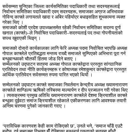
सर्वसम्मत चुनिएका जिल्ला कार्यसमितिका पदाधिकारी तथा सदस्यहरूलाई
निर्वाचन समितिका पदाधिकारी एवम् सदस्यहरू, समाजका अग्रज अभिभावक
गोविन्द काफ्ले लगायतले खादा र अबिर पहिर्याएर बधाइसहित शुभकामना व्यक्त
गरेका थिए ।
समाजको कोशी प्रदेश उपाध्यक्षसमेत रहेकी निर्वाचन समितिका सदस्य दुर्गा
खनाल (काफ्ले)–ले निर्वाचित पदाधिकारी–सदस्यलाई पद तथा गोपनीयताको
सपथ खुवाएकी थिइन् ।
समाजको दोस्रो कार्यकालका लागि फेरि अध्यक्ष पदमा निर्वाचित भएपछि अध्यक्ष
गोपाल काफ्लेले प्रतिबद्धता मन्तव्य राख्दै समाजले सुम्पिएको अभिभारा पूरा गर्न
बन्धुबान्धवको चौतर्फी हितमा जोड दिने बताए ।
सम्मेलनको उद्घाटन सत्रमा अध्यक्ष गोपाल काफ्लेद्वारा प्रस्तुत सांगठानिक
प्रतिवेदन तथा नीति कार्यक्रमहरू र कोषाध्यक्ष रमेशकुमार काफ्लेद्वारा प्रस्तुत
आर्थिक प्रतिवेदन सर्वसम्मत रुपमा पारित भएको थियो ।
सम्मेलनको उद्घाटन काफ्ले समाजका निवर्तमान केन्द्रीय अध्यक्ष ख्यामनारायण
काफ्लेले शाण्डिल्य ऋषिको तस्बिरमा माल्यार्पण र दीप प्रज्वलन गरी गरेका थिए
। त्यसक्रममा प्रमुख अतिथि ख्यामनारायण काफ्लेले देशमा क्रियाशील काफ्ले
बन्धुका दुईवटा समाज क्रियाशील रहेकाले एकीकरणका लागि आवश्यक तयारी
अन्तिम चरणमा पुगेको जानकारी गराए ।
‘प्राविधिक कारणवश केही काम रोकिएको छ’, उनले भने, ‘समाज चाँडै एउटै
बन्दैछ, दुई समाजमा विभक्त झैँ देखिएका बन्धुलाई एकताको सूत्रमा बाँध्दै