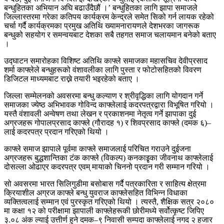
बन्धुहितका अभियान अघि बढाउँदैछौं ।’ बन्धुहितका लागि झापा समाजले
जिल्लास्तरमा गरेका कतिपय कार्यक्रम केन्द्रले समेत सिको गर्न लायक रहेको
चर्चा गर्दै कार्यक्रमका प्रमुख अतिथि ख्यामनारायणले देशभरका जागरूक
बन्धुको सहयोग र समन्वयबाट देशका सबै तहगत समाज चलायमान बनेको बताए
।
उद्घाटन समारोहका विशिष्ट अतिथि काफ्ले समाजका महासचिव देवीप्रसाद
शर्मा काफ्लेले बन्धुहरूको वंशावलीका लागि पुस्ता र फोटोसहितको विवरण
डिजिटल माध्यमबाट राख्ने तयारी भइरहेको बताए ।
जिल्ला सम्मेलनको अवसरमा बन्धु कल्याण र श्रीवृद्धिका लागि योगदान गर्ने
समाजका ज्येष्ठ अभिभावक गोविन्द काफ्लेलाई कदरपत्रद्वारा विभूषित गरियो ।
यस्तै वंशावली अन्वेषण तथा लेखन र प्रकाशनमा नेतृत्व गर्ने झापाका दुई
अग्रजहरू गोपालप्रसाद काफ्ले (गौरादह १) र शिवप्रसाद काफ्ले (दमक ६)–
लाई कदरपत्र प्रदान गरिएको थियो ।
काफ्ले समाज झापाले पूर्वमा काफ्ले समाजलाई परिचित गराउने दुईजना
अग्रजहरू बुद्धशान्तिका टंक काफ्ले (विकल्प) कनकाइृका जीवनाथ काफ्लेलाई
दोसल्ला ओढाएर कदरपत्र एवम् मायाको चिननो प्रदान गरी सम्मान गरियो ।
सो अवसरमा भारत सिलिगुडीमा बसोबास गर्दै पत्रकारिता र साहित्य क्षेत्रमा
क्रियाशील अग्रज काफ्ले बन्धु युवराज काफ्लेसहित विभिन्न विधाका
व्यक्तित्वलाई सम्मान एवं पुरस्कृत गरिएको थियो । त्यस्तै, शैक्षिक सत्र २०८०
मा कक्षा १२ को परीक्षामा झापाली काफ्लेहरूकी छोरीमध्ये सर्वोत्कृष्ट जिपिए
३.०८ अंक ल्याई उत्तीर्ण हुने दमक–९ निवासी सम्पदा काफ्लेलाई नगद २ हजार