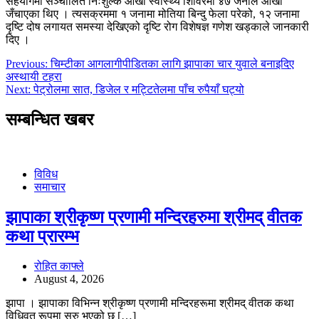
सहयोगमा सञ्चालित निःशुल्क आँखा स्वास्थ्य शिविरमा ४७ जनाले आँखा
जँचाएका थिए । त्यसक्रममा १ जनामा मोतिया बिन्दु फेला परेको, १२ जनामा
दृष्टि दोष लगायत समस्या देखिएको दृष्टि रोग विशेषज्ञ गणेश खड्काले जानकारी
दिए ।
Post
Previous:
चिम्टीका आगलागीपीडितका लागि झापाका चार युवाले बनाइदिए
अस्थायी टहरा
navigation
Next:
पेट्रोलमा सात, डिजेल र मट्टितेलमा पाँच रुपैयाँ घट्यो
सम्बन्धित खबर
विविध
समाचार
झापाका श्रीकृष्ण प्रणामी मन्दिरहरुमा श्रीमद् वीतक
कथा प्रारम्भ
रोहित काफ्ले
August 4, 2026
झापा । झापाका विभिन्न श्रीकृष्ण प्रणामी मन्दिरहरूमा श्रीमद् वीतक कथा
विधिवत रूपमा सुरु भएको छ […]