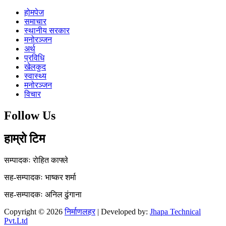
होमपेज
समाचार
स्थानीय सरकार
मनोरञ्जन
अर्थ
प्रविधि
खेलकुद
स्वास्थ्य
मनोरञ्जन
विचार
Follow Us
हाम्रो टिम
सम्पादकः रोहित काफ्ले
सह-सम्पादकः भाष्कर शर्मा
सह-सम्पादकः अनिल ढुंगाना
Copyright © 2026
निर्माणलहर
| Developed by:
Jhapa Technical
Pvt.Ltd