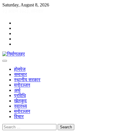
Skip
Saturday, August 8, 2026
to
content
facebook
twitter
instagram
youtube
TikTok
होमपेज
समाचार
स्थानीय सरकार
मनोरञ्जन
अर्थ
प्रविधि
खेलकुद
स्वास्थ्य
मनोरञ्जन
विचार
Search