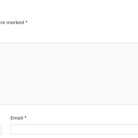
 are marked
*
Email
*