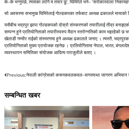
के–के भन्नुपर्छ, त्यसका लागि म तयार छु’, घिमिरेले भने– ‘सरोकारवाला निकायहर
सो अवसरमा सभामुख घिमिरेलाई गोल्डकपका तर्फबाट अध्यक्ष ढकालले मायाको च
यसैबीच भद्रपुर झापा गोल्डकपको दोस्रो संस्करणको तयारीलाई तीव्र बनाइएको 
सम्पन्न हुने प्रतियोगिताको तयारीस्वरुप मैदान स्तरोन्नतिको काम भइरहेको छ भ
खेलाडी गम्भीर राईको संस्मरणमा हुने अध्यक्ष ढकालले जनाए । त्यस्तै, भद्रपु
प्रतियोगिताको मुख्य प्रायोजक रहनेछ । प्रतियोगितामा नेपाल, भारत, बंगलादे
व्यवस्थापन समितिका संयोजक आदित्य पराजुलीले बताए ।
Post
Previous:
नेपाली कांग्रेसको कचनकवलकवल–सगरमाथा जागरण अभियान स
navigation
सम्बन्धित खबर