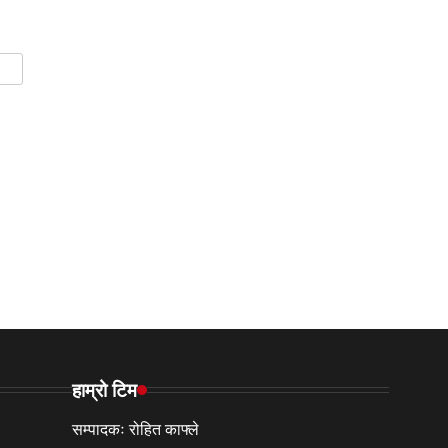
हाम्रो टिम
सम्पादकः रोहित काफ्ले