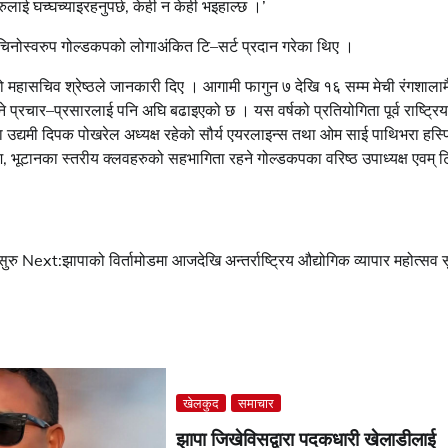
ुलाई घच्घच्याइरहनुपर्छ, केही न केही भइहाल्छ ।’
िनोस्वरुप गोल्डकपको लोगाअंकित टि–सर्ट प्रदान गरेका थिए ।
महासचिव श्रेष्ठले जानकारी दिए । आगामी फागुन ७ देखि १६ सम्म मेची रंगशालाम
ने प्रचार–प्रसारलाई पनि अघि बढाइएको छ । यस वर्षको प्रतियोगिता पूर्व राष्ट्रिय
रका उद्यमी दिपक पोखरेल अध्यक्ष रहेको सौर्य एयरलाइन्स तथा ओम साई पाथिभरा हस्
श, भूटानका स्तरीय क्लवहरुको सहभागिता रहने गोल्डकपका वरिष्ठ उपाध्यक्ष एवम् ट
ुरु
Next:
झापाको विर्तामोडमा आजदेखि अन्तर्राष्ट्रिय औद्योगिक व्यापार महोत्सव स
खेलकुद
समाचार
झापा जिखेविसद्वारा पदकधारी खेलाडीलाई