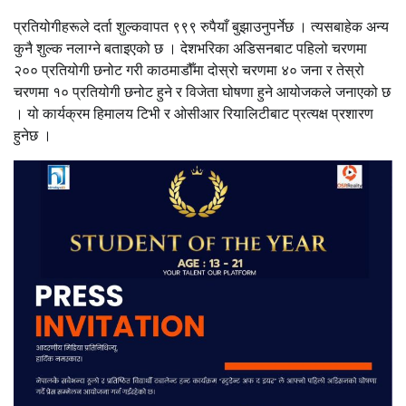
प्रतियोगीहरूले दर्ता शुल्कवापत ९९९ रुपैयाँ बुझाउनुपर्नेछ । त्यसबाहेक अन्य
कुनै शुल्क नलाग्ने बताइएको छ । देशभरिका अडिसनबाट पहिलो चरणमा
२०० प्रतियोगी छनोट गरी काठमाडौँमा दोस्रो चरणमा ४० जना र तेस्रो
चरणमा १० प्रतियोगी छनोट हुने र विजेता घोषणा हुने आयोजकले जनाएको छ
। यो कार्यक्रम हिमालय टिभी र ओसीआर रियालिटीबाट प्रत्यक्ष प्रशारण
हुनेछ ।