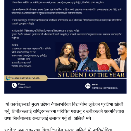
‘यो कार्यक्रमको मुख्य उद्देश्य नेपालभरिका विद्यार्थीमा लुकेका प्रतिभा खोजी
गर्नु, तिनीहरूलाई राष्ट्रियस्तरमा परिचित गराउनु र उनीहरूको आत्मविश्वास
तथा सिर्जनात्मक क्षमतालाई उजागर गर्नु हो’ अलिले भने ।
स्टुडेन्ट अफ द इयरका क्रिएटिभ हेड इमरान अलिले यो प्रतियोगिता