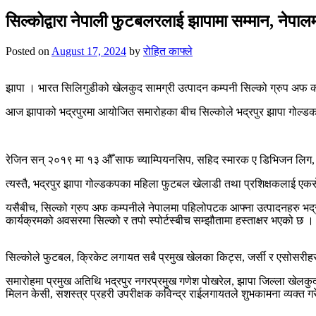
for:
सिल्कोद्वारा नेपाली फुटबलरलाई झापामा सम्मान, नेपालम
Posted on
August 17, 2024
by
रोहित काफ्ले
झापा । भारत सिलिगुडीको खेलकुद सामग्री उत्पादन कम्पनी सिल्को ग्रुप अफ कम्
आज झापाको भद्रपुरमा आयोजित समारोहका बीच सिल्कोले भद्रपुर झापा गोल्डकपक
रेजिन सन् २०१९ मा १३ औँ साफ च्याम्पियनसिप, सहिद स्मारक ए डिभिजन लिग, सन
त्यस्तै, भद्रपुर झापा गोल्डकपका महिला फुटबल खेलाडी तथा प्रशिक्षकलाई एक
यसैबीच, सिल्को ग्रुप अफ कम्पनीले नेपालमा पहिलोपटक आफ्ना उत्पादनहरु भद्र
कार्यक्रमको अवसरमा सिल्को र तपो स्पोर्टस्बीच सम्झौतामा हस्ताक्षर भएको छ ।
सिल्कोले फुटबल, क्रिकेट लगायत सबै प्रमुख खेलका किट्स, जर्सी र एसोसरीहरु व
समारोहमा प्रमुख अतिथि भद्रपुर नगरप्रमुख गणेश पोखरेल, झापा जिल्ला खेलकुद 
मिलन केसी, सशस्त्र प्रहरी उपरीक्षक कविन्द्र राईलगायतले शुभकामना व्यक्त ग