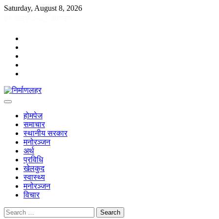
Skip
Saturday, August 8, 2026
to
content
facebook
twitter
instagram
youtube
TikTok
होमपेज
समाचार
स्थानीय सरकार
मनोरञ्जन
अर्थ
प्रविधि
खेलकुद
स्वास्थ्य
मनोरञ्जन
विचार
Search