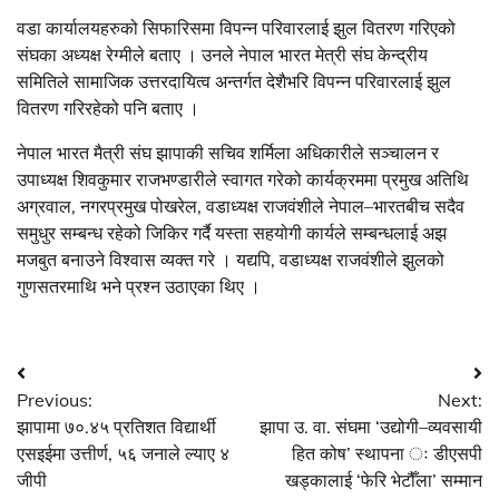
वडा कार्यालयहरुको सिफारिसमा विपन्न परिवारलाई झुल वितरण गरिएको
संघका अध्यक्ष रेग्मीले बताए । उनले नेपाल भारत मेत्री संघ केन्द्रीय
समितिले सामाजिक उत्तरदायित्व अन्तर्गत देशैभरि विपन्न परिवारलाई झुल
वितरण गरिरहेको पनि बताए ।
नेपाल भारत मैत्री संघ झापाकी सचिव शर्मिला अधिकारीले सञ्चालन र
उपाध्यक्ष शिवकुमार राजभण्डारीले स्वागत गरेको कार्यक्रममा प्रमुख अतिथि
अग्रवाल, नगरप्रमुख पोखरेल, वडाध्यक्ष राजवंशीले नेपाल–भारतबीच सदैव
समुधुर सम्बन्ध रहेको जिकिर गर्दै यस्ता सहयोगी कार्यले सम्बन्धलाई अझ
मजबुत बनाउने विश्वास व्यक्त गरे । यद्यपि, वडाध्यक्ष राजवंशीले झुलको
गुणसतरमाथि भने प्रश्न उठाएका थिए ।
Post
Previous:
Next:
navigation
झापामा ७०.४५ प्रतिशत विद्यार्थी
झापा उ. वा. संघमा ‘उद्योगी–व्यवसायी
एसइईमा उत्तीर्ण, ५६ जनाले ल्याए ४
हित कोष’ स्थापना ः डीएसपी
जीपी
खड्कालाई ‘फेरि भेटौँला’ सम्मान