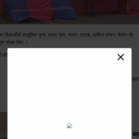
ा विद्यार्थीले सामूहिक नृत्य, एकल नृत्य, गायन, नाटक, कविता वाचन, फेशन सो
्तुत गरेका थिए ।
ी ड्रबाट पुरस्कृतसमेत गरिएको शिक्षक सोम थापाले जानकारी दिए ।
Next:
यस्तो छ खेल तालिका भद्रपुर झापा गोल्डक
विविध
समाचार
उद्योगी अग्रवालद्वारा पत्नीको सम्झनामा बा