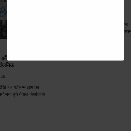
आश्रम निर्माण गर्दै
रोहित काफ्ले
June 29, 2026
झापा । झापाका उद्योगी एवम् समाजसेवी अरविन्द
अग्रवालले सहयोगापेक्षी बालबालिकाकालाई मध्
गर्दै आफ्नी दिवंगत पत्नी […]
 औँ महाधिवेशनको
्वजनिक
026
ेखि १० गतेसम्म झापाको
योजना हुने नेपाल जेसीजको