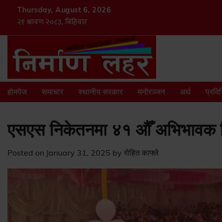
Skip
Thursday, August 6, 2026
to
content
होमपेज
समाचार
स्थानीय सरकार
मनोरञ्जन
अर्थ
प्रवि
एसएस निकेतनमा ४१ औँ अभिभावक 
Posted on
January 31, 2025
by
रोहित काफ्ले