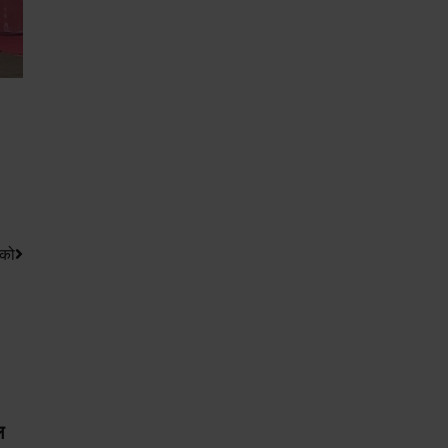
पको
ल