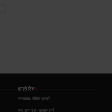
हाम्रो टिम
सम्पादकः रोहित काफ्ले
सह-सम्पादकः भाष्कर शर्मा