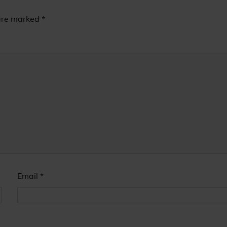
 are marked
*
Email
*