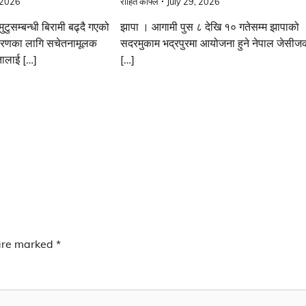
 2026
रोहित काफ्ले
July 29, 2026
टुसम्बन्धी बिरामी बढ्दै गएको
झापा । आगामी पुस ८ देखि १० गतेसम्म झापाको
नीकरणका लागि सचेतनामूलक
सदरमुकाम भद्रपुरमा आयोजना हुने नेपाल जेसीज
ालाई […]
[…]
 are marked
*