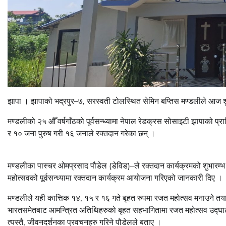
झापा । झापाको भद्रपुर–७, सरस्वती टोलस्थित सेमिन बप्तिस मण्डलीले आज श
मण्डलीको २५ औँ वर्षगाँठको पूर्वसन्ध्यामा नेपाल रेडक्रस सोसाइटी झापाको 
र १० जना पुरुष गरी १६ जनाले रक्तदान गरेका छन् ।
मण्डलीका पास्चर ओमप्रसाद पौडेल (डेविड)–ले रक्तदान कार्यक्रमको शुभारम्भ 
महोत्सवको पूर्वसन्ध्यामा रक्तदान कार्यक्रम आयोजना गरिएको जानकारी दिए ।
मण्डलीले यही कात्तिक १४, १५ र १६ गते बृहत रुपमा रजत महोत्सव मनाउने तय
भारतसमेतबाट आमन्त्रित अतिथिहरुको बृहत सहभागितामा रजत महोत्सव उद्घाटन
त्यस्तै, जीवनदर्शनका प्रवचनहरु गरिने पौडेलले बताए ।