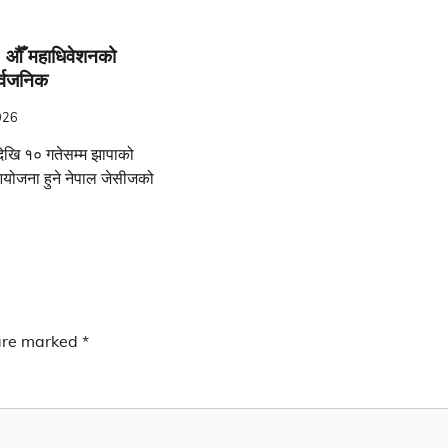
 औँ महाधिवेशनको
्वजनिक
026
ेखि १० गतेसम्म झापाको
योजना हुने नेपाल जेसीजको
 are marked
*