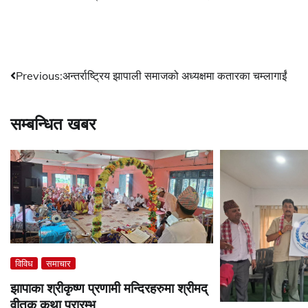
Post
Previous:
अन्तर्राष्ट्रिय झापाली समाजको अध्यक्षमा कतारका चम्लागाईं
navigation
सम्बन्धित खबर
विविध
समाचार
झापाका श्रीकृष्ण प्रणामी मन्दिरहरुमा श्रीमद्
वीतक कथा प्रारम्भ