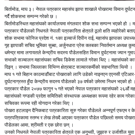
बिर्तामोड, माघ ३। नेपाल पत्रकार महासंघ झापा शाखाले पोखरामा विमान दुर्घटनाम
गर्दै शोकसभा सम्पन्न गरेको छ ।
बिर्तामोडस्थित महासंघको कार्यालयमा मंगलवार शोक सभा सम्पन्न भएको हो । म
पत्रकार पौडेलको निधनले नेपाली पत्रकारिता क्षेत्रले ठूलो क्षति व्यहोरेको बता
शोक सभामा फोनिज प्रदेश नं. १का इञ्चार्ज दिपीन राई, महासंघ झापाका उपाध्यक्
गृह झापाकी सचिव भूमिका सुब्बा, अर्जुनधारा प्रेस क्लबका निवर्तमान अध्यक्ष कु
धमेन्द्र मामा लगायतले केन्द्रीय सदस्य पौडेलसहित विमान दुर्घटनामा ज्यान गुमाउन
सभाको सञ्चालन महासंघका सचिव डिकेश लामाले गरेका थिए । महासंघको कार्या
दिइन् । सभामा जिल्लाका विभिन्न क्षेत्रबाट सञ्चारकर्मीको सहभागिता थियो ।
माघ १ गते बिहान काठमाडौंबाट पोखराको लागि उडेको नाइनएन एएनसी एटिआर–७२
दुर्घटनाग्रस्त हुँदा केन्द्रीय सदस्य पौडेलको ३७ वर्षको उमेरमा निधन भएको हो 
पत्रकार पौडेल २०७७ फागुन ५ गते भएको नेपाल पत्रकार महासंघको २६औं महाध
महासंघको गण्डकी प्रदेश समितिको संस्थापक अध्यक्षका रूपमा रहेर काम गरे
सचिवका रूपमा रही योगदान गरेका थिए ।
पोखरा हटलाइन दैनिकबाट पत्रकारिता सुरु गरेका पौडेलले अन्नपूर्ण एफएम र क
पत्रपत्रिकामा स्तम्भ र लेख लेख्दै आएका पत्रकार पौडेल पछिल्लो समय पोखर
पौडेलका आमा, श्रीमती र एक छोरा छन् ।
उनको निधनले नेपाली पत्रकारिता क्षेत्रले एक अनुभवी, जुझारु र उर्जाशील यु