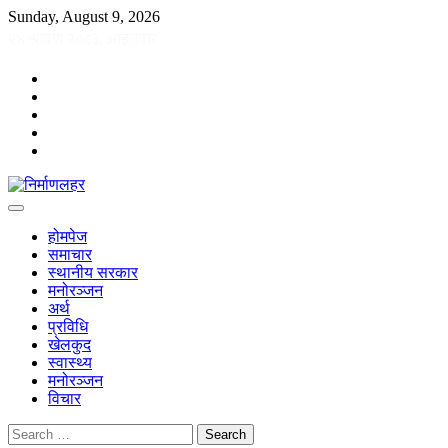
Skip
Sunday, August 9, 2026
to
content
facebook
twitter
instagram
youtube
TikTok
होमपेज
समाचार
स्थानीय सरकार
मनोरञ्जन
अर्थ
प्रविधि
खेलकुद
स्वास्थ्य
मनोरञ्जन
विचार
Search