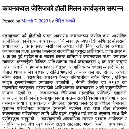
for:
कचनकवल जेसिजको होली मिलन कार्यक्रम सम्पन्न
Posted on
March 7, 2023
by
रोहित काफ्ले
रङ्गहरुको पर्व होलीको पावन अवसरमा कचनकवल जेसीज द्वारा आयोजित
होली मिलन कार्यक्रम, कचनकवल जेसीजका उपाध्यक्ष जेसी फणिन्द्र बोहोराको
संयोजकत्व , कचनकवल जेसीजका अध्यक्ष जेसी बिष्णु खरेलको अध्यक्षता,
कचनकवल गा.पा अध्यक्ष कालेन्द्र राजवंशीको प्रमुख आतिथ्यता, झापा क्षेत्र न.
३ क का पुर्व प्रदेश सभा सदस्य बसन्त बानिया र कचनकवल गा.पा. उपाध्यक्ष
नवराज भट्टराईको विशिष्ट आतिथ्यतामा साथै कचनकवल २ का वडा सदस्य
गणेश भण्डारी सहित कचनकवल क्षेत्रका सामाजिक व्यक्तित्वहरू हरि घिमिरे ,
गोपाल थापा संजिव प्रधान , रोहित भण्डारी , कचनकवल बाल संजाल अध्यक्ष
मनिष बराल , प्राथमिक स्वास्थ्य केन्द्र बनियानीका नविन मिश्र , एसियन
लाइफ इन्स्योरेन्सका उमाकान्त राजबंशी , रंगेली जेसीज वर्ष १९९२ का
महासचिव राजकुमार भट्टराईको आतिथ्यतामा कचनकवल २ को सुकुनाडिगिमा
सम्पन्न भएको छ । कचनकवल जेसिजका महासचिव फणिन्द्र दाहालले
सञ्चालन गरेको कार्यक्रममा शुभकामना मन्तव्य राख्दै निवर्तमान प्रदेशभा सदस्य
वसन्त बानिया र कचनकवल गाउँपालिका अध्यक्ष कालेन्द्र राजवंशीले जेसिजका
युवाहरू परिवर्तनका संवाहक हुनसक्ने भएकोले वडा तथा टोल टोलसम्म
सकारात्मक परिवर्तनका लागि अघि बढ्न अनुरोध गर्दै सम्भव भएसम्म साथ दिने
प्रतिबद्धता राख्नुभयो । कार्यक्रमको औपचारिक समापन पश्चात आयोजक र
अतिथि गणहरू बिच रङ्ग मार्फत सद्भाव साटासाट भएको थियो । कचनकवल