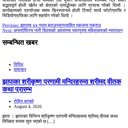
जेसिजले नेपालकै होचो मध्येको एक भुभाग कचनकवल स्तम्भमा गएर समेत
सद्भावपूर्ण होली खेलेर सो क्षेत्रको प्रवर्द्धनका लागि प्रयास गरेको थियो ।
कार्यक्रमको प्रायोजक समय क्रिस्तानले होली टिसर्ट साथै फोटोग्राफि र
भिडियोग्राफिका लागि सहयोग गरेको थियो ।
Post
Previous:
झापामा ४४ ग्राम ब्राउनसुगरसहित एकजना पक्राउ
Next:
अन्तर्राष्ट्रिय नारी दिवसको अवसरमा भद्रपुरमा महिलाहरुको म्याराथन
navigation
सम्बन्धित खबर
विविध
समाचार
झापाका श्रीकृष्ण प्रणामी मन्दिरहरुमा श्रीमद् वीतक
कथा प्रारम्भ
रोहित काफ्ले
August 4, 2026
झापा । झापाका विभिन्न श्रीकृष्ण प्रणामी मन्दिरहरूमा श्रीमद् वीतक कथा
विधिवत रूपमा सुरु भएको छ […]