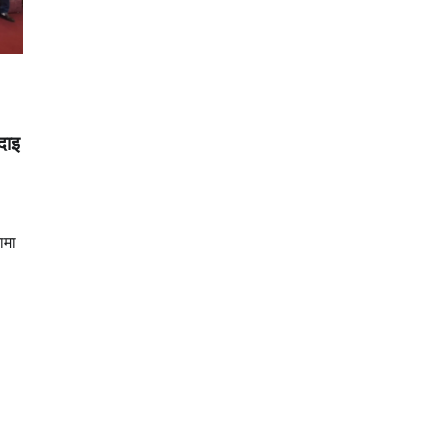
दाइ
ामा