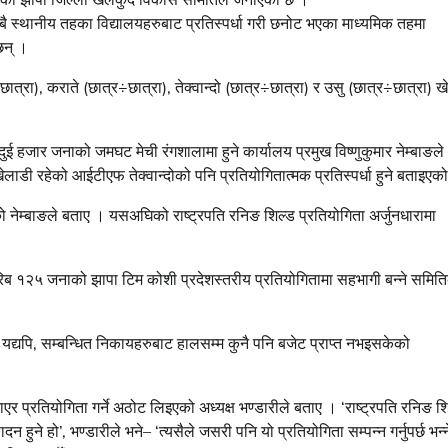
बै स्थानीय तहका विद्यालयहरुबाट प्रतिस्पर्धा गरी छनोट भएका माध्यमिक तहमा
छन् ।
्रा), कराते (छात्र÷छात्रा), तेक्वान्दो (छात्र÷छात्रा) र उसु (छात्र÷छात्रा) ख
जार जनाको जमघट मेची रंगशालामा हुने कार्यालय प्रमुख विष्णुकुमार नेम्बाङले
लाडी रहेको आईटीएफ तेक्वान्दोको पनि प्रतियोगितात्मक प्रतिस्पर्धा हुने बताइएको
 नेम्बाङले बताए । यसअघिको राष्ट्रपति रनिङ शिल्ड प्रतियोगिता अर्जुनधारामा
िब १२५ जनाको झापा टिम कोशी प्रदेशस्तरीय प्रतियोगितामा सहभागी बन्ने समित
। यद्यपि, सम्बन्धित निकायहरुबाट हालसम्म कुनै पनि बजेट प्राप्त नभइसकेको
र प्रतियोगिता गर्ने अठोट लिइएको अध्यक्ष भण्डारीले बताए । ‘राष्ट्रपति रनिङ श
न हुने हो’, भण्डारीले भने– ‘त्यसैले जसरी पनि यो प्रतियोगिता सम्पन्न गर्नुपर्छ भन्न