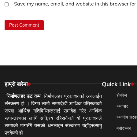
Save my name, email, and website in this browser for
हाम्रो बारेमा
Quick Link
होमपेज
निर्माणलहर डट कम
निर्माणलहर प्रकाशनको अनलाईन
संस्करण हो । विगत लामो समयदेखी आर्थिक पत्रिकाको
समाचार
रूपमा आर्थिक गतिविधिहरूलाई समावेश गरेर आर्थिक
स्थानीय सरक
रूपान्तरणका लागि सक्रिय रहिसकेको यो प्रकाशनले
समयको मागसँगै यसको अनलाइन संस्करण यहाँहरूसामु
मनोरञ्जन
पस्केको हो ।