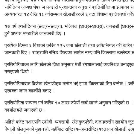
समितिका अध्यक्ष भेषराज भण्डारी प्रशान्तका अनुसार प्रतियोगितामा झापाका स
अध्ययनरत १४ देखि १८ वर्षसम्मका खेलाडीहरुले ६ वटा विधामा प्रतिस्पर्धा गर्ने
यस वर्ष एथलेटिक्स (छात्र÷छात्रा), भलिबल (छात्र÷छात्रा), कबड्डी (छात्र÷छात
हुने अध्यक्ष भण्डारीले जानकारी दिए ।
प्रत्येक टिममा ६ विधाका करिब १२५ जना खेलाडी तथा अफिसियल गरी करिब दुई ह
जानकारी दिए । राष्ट्रपति रनिङ शिल्डमा सामेल नभए पनि जिल्लामा उल्लेख्य खे
प्रतियोगिताका लागि खेलको विधा अनुसार मेची रंगशालालाई व्यवस्थित बनाइएको
गराइएको थियो ।
प्रतियोगिताबाट विजेता खेलाडीहरु छनोट भई झापा जिल्लाको टिम बन्नेछ । कर
प्रवक्ता जगन कार्कीले बताए ।
प्रतियोगिता सम्पन्न गर्न करिब १० लाख रुपैयाँ खर्च लाग्ने अनुमान गरिएको छ 
कार्यालयले जनाएको छ ।
अहिले बजेट नआएपनि उद्योगी–व्यवसायी, खेलकुदप्रेमी, दाताहरुसँग सहयोग जुटाए
नेपाली खेलकुदको मुहान हो, यहीँबाट राष्ट्रिय–अन्तर्राष्ट्रियस्तरका खेलाडी उत्पाद