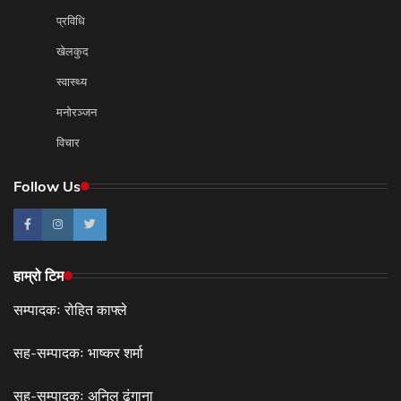
प्रविधि
खेलकुद
स्वास्थ्य
मनोरञ्जन
विचार
Follow Us
हाम्रो टिम
सम्पादकः रोहित काफ्ले
सह-सम्पादकः भाष्कर शर्मा
सह-सम्पादकः अनिल ढुंगाना