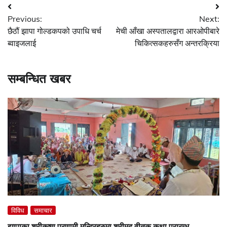
Post
Previous:
Next:
navigation
छैठौं झापा गोल्डकपको उपाधि चर्च
मेची आँखा अस्पतालद्वारा आरओपीबारे
ब्वाइजलाई
चिकित्सकहरुसँग अन्तरक्रिया
सम्बन्धित खबर
विविध
समाचार
झापाका श्रीकृष्ण प्रणामी मन्दिरहरुमा श्रीमद् वीतक कथा प्रारम्भ